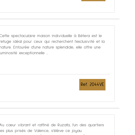
Cette spectaculaire maison individuelle à Bétera est le
refuge idéal pour ceux qui recherchent l'exclusivité et la
nature. Entourée d'une nature splendide, elle offre une
luminosité exceptionnelle ...
Ref. 2044VE
Au cœur vibrant et raffiné de Ruzafa, l’un des quartiers
les plus prisés de Valence, s’élève ce joyau