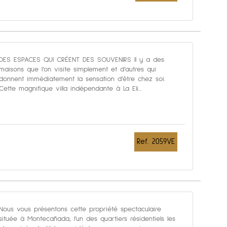
DES ESPACES QUI CRÉENT DES SOUVENIRS Il y a des
maisons que l’on visite simplement et d’autres qui
donnent immédiatement la sensation d’être chez soi.
Cette magnifique villa indépendante à La Eli...
Ref. 2059VE
Nous vous présentons cette propriété spectaculaire
située à Montecañada, l’un des quartiers résidentiels les