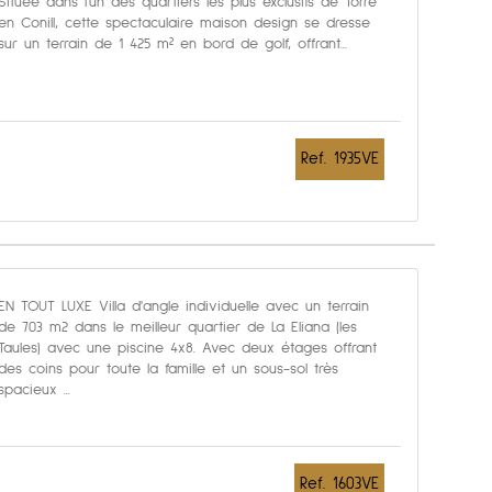
Située dans l'un des quartiers les plus exclusifs de Torre
en Conill, cette spectaculaire maison design se dresse
sur un terrain de 1 425 m² en bord de golf, offrant...
Ref. 1935VE
EN TOUT LUXE Villa d'angle individuelle avec un terrain
de 703 m2 dans le meilleur quartier de La Eliana (les
Taules) avec une piscine 4x8. Avec deux étages offrant
des coins pour toute la famille et un sous-sol très
spacieux ...
Ref. 1603VE