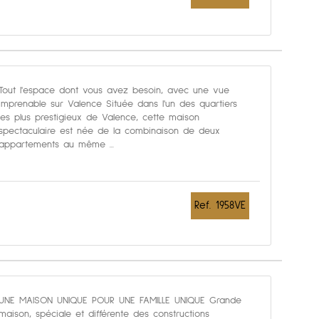
Tout l'espace dont vous avez besoin, avec une vue
imprenable sur Valence Située dans l'un des quartiers
les plus prestigieux de Valence, cette maison
spectaculaire est née de la combinaison de deux
appartements au même ...
Ref. 1958VE
UNE MAISON UNIQUE POUR UNE FAMILLE UNIQUE Grande
maison, spéciale et différente des constructions