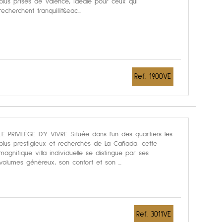
plus prisés de Valence, idéale pour ceux qui
recherchent tranquillit&eac...
Ref. 1900VE
LE PRIVILÈGE D'Y VIVRE Située dans l'un des quartiers les
plus prestigieux et recherchés de La Cañada, cette
magnifique villa individuelle se distingue par ses
volumes généreux, son confort et son ...
Ref. 3011VE