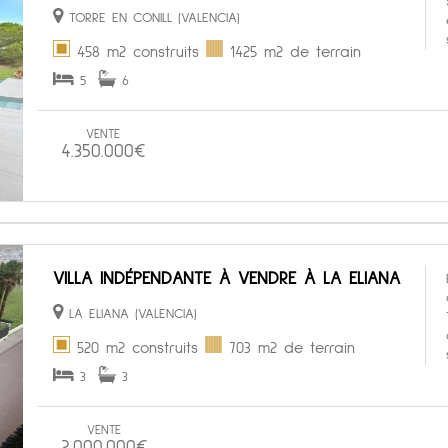
TORRE EN CONILL (VALENCIA)
458 m2 construits
1425 m2 de terrain
5
6
VENTE
4.350.000€
VILLA INDÉPENDANTE À VENDRE À LA ELIANA
LA ELIANA (VALENCIA)
520 m2 construits
703 m2 de terrain
3
3
VENTE
2.000.000€