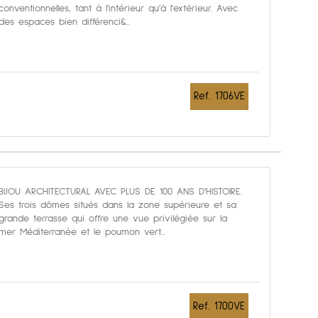
conventionnelles, tant à l'intérieur qu'à l'extérieur. Avec
des espaces bien différenci&...
Ref. 1706VE
BIJOU ARCHITECTURAL AVEC PLUS DE 100 ANS D'HISTOIRE.
Ses trois dômes situés dans la zone supérieure et sa
grande terrasse qui offre une vue privilégiée sur la
mer Méditerranée et le poumon vert...
Ref. 1700VE