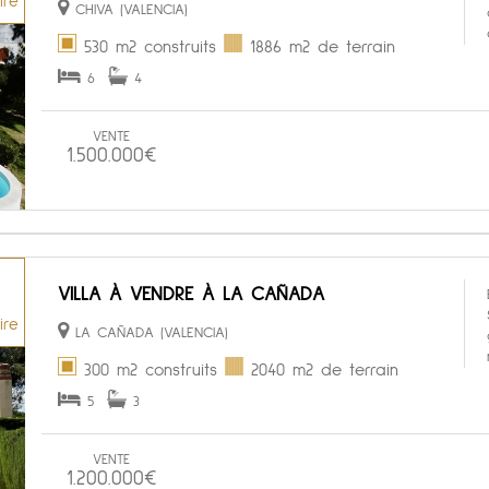
ire
CHIVA (VALENCIA)
530 m2 construits
1886 m2 de terrain
6
4
VENTE
1.500.000€
VILLA À VENDRE À LA CAÑADA
ire
LA CAÑADA (VALENCIA)
300 m2 construits
2040 m2 de terrain
5
3
VENTE
1.200.000€