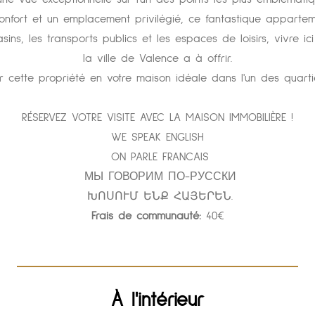
nfort et un emplacement privilégié, ce fantastique appartemen
ins, les transports publics et les espaces de loisirs, vivre 
la ville de Valence a à offrir.
ette propriété en votre maison idéale dans l'un des quartiers
RÉSERVEZ VOTRE VISITE AVEC LA MAISON IMMOBILIÈRE !
WE SPEAK ENGLISH
ON PARLE FRANCAIS
МЫ ГОВОРИМ ПО-РУССКИ
ԽՈՍՈՒՄ ԵՆՔ ՀԱՅԵՐԵՆ.
Frais de communauté:
40€
À l'intérieur