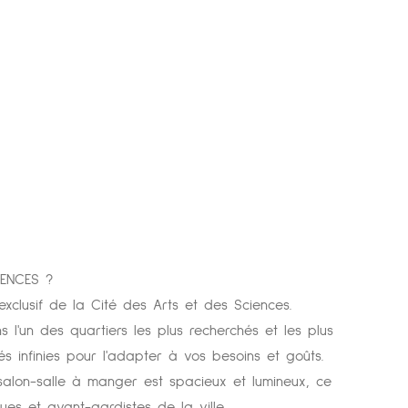
IENCES ?
clusif de la Cité des Arts et des Sciences.
 l'un des quartiers les plus recherchés et les plus
s infinies pour l'adapter à vos besoins et goûts.
 salon-salle à manger est spacieux et lumineux, ce
ues et avant-gardistes de la ville.