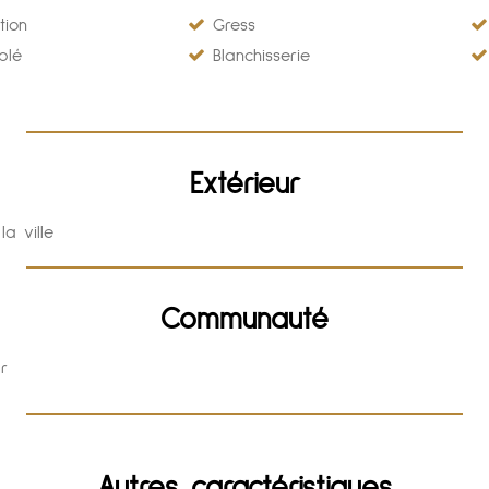
tion
Gress
blé
Blanchisserie
Extérieur
a ville
Communauté
r
Autres caractéristiques