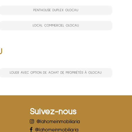
PENTHOUSE DUPLEX OLOCAU
LOCAL COMMERCIEL OLOCAU
U
LOUER AVEC OPTION DE ACHAT DE PROPRIÉTÉS À OLOCAU
Suivez-nous
@lahomeinmobiliaria
@lahomeinmobiliaria