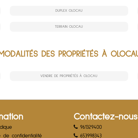
DUPLEX OLOCAU
TERRAIN OLOCAU
MODALITÉS DES PROPRIÉTÉS À OLOCA
VENDRE DE PROPRIÉTÉS À OLOCAU
mation
Contactez-nous
idique
961329400
e de confidentialité
653998343