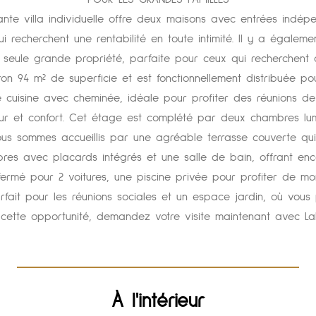
ante villa individuelle offre deux maisons avec entrées indép
i recherchent une rentabilité en toute intimité. Il y a égaleme
 seule grande propriété, parfaite pour ceux qui recherchent 
 94 m² de superficie et est fonctionnellement distribuée pou
uisine avec cheminée, idéale pour profiter des réunions de f
r et confort. Cet étage est complété par deux chambres lum
ous sommes accueillis par une agréable terrasse couverte qu
bres avec placards intégrés et une salle de bain, offrant enc
ermé pour 2 voitures, une piscine privée pour profiter de mo
parfait pour les réunions sociales et un espace jardin, où vous 
tte opportunité, demandez votre visite maintenant avec LaH
À l'intérieur