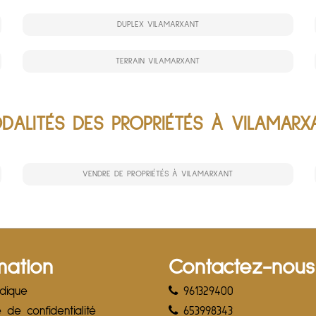
DUPLEX VILAMARXANT
TERRAIN VILAMARXANT
DALITÉS DES PROPRIÉTÉS À VILAMARX
VENDRE DE PROPRIÉTÉS À VILAMARXANT
mation
Contactez-nous
idique
961329400
e de confidentialité
653998343