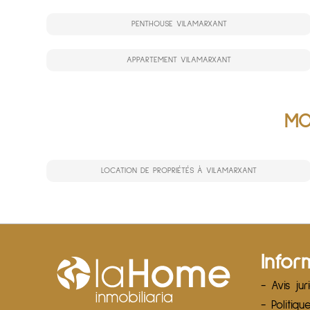
PENTHOUSE VILAMARXANT
APPARTEMENT VILAMARXANT
MO
LOCATION DE PROPRIÉTÉS À VILAMARXANT
Infor
- Avis jur
- Politiqu