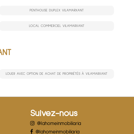
PENTHOUSE DUPLEX VILAMARXANT
LOCAL COMMERCIEL VILAMARXANT
ANT
LOUER AVEC OPTION DE ACHAT DE PROPRIÉTÉS À VILAMARXANT
Suivez-nous
@lahomeinmobiliaria
@lahomeinmobiliaria