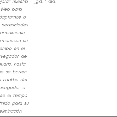
jorar nuestra
_gid: 1 día.
Web para
daptarnos a
 necesidades.
ormalmente
rmanecen un
iempo en el
avegador de
suario, hasta
e se borren
s cookies del
avegador o
se el tiempo
inido para su
eliminación.