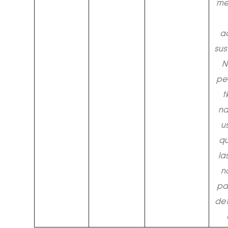
me
a
sus
N
pe
t
n
u
qu
la
n
pa
def