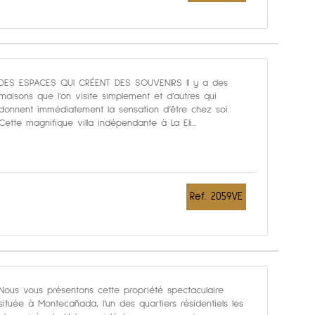
DES ESPACES QUI CRÉENT DES SOUVENIRS Il y a des
maisons que l’on visite simplement et d’autres qui
donnent immédiatement la sensation d’être chez soi.
Cette magnifique villa indépendante à La Eli...
Ref. 2059VE
Nous vous présentons cette propriété spectaculaire
située à Montecañada, l’un des quartiers résidentiels les