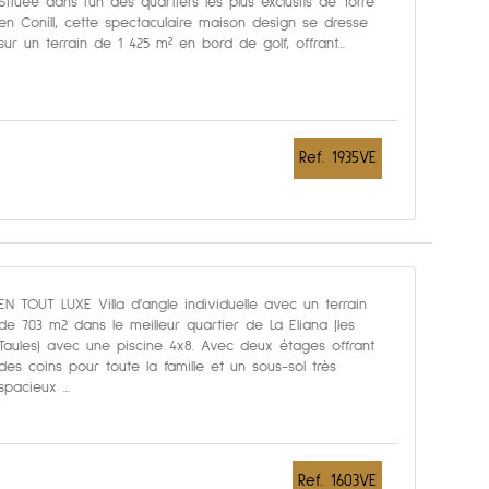
Située dans l'un des quartiers les plus exclusifs de Torre
en Conill, cette spectaculaire maison design se dresse
sur un terrain de 1 425 m² en bord de golf, offrant...
Ref. 1935VE
EN TOUT LUXE Villa d'angle individuelle avec un terrain
de 703 m2 dans le meilleur quartier de La Eliana (les
Taules) avec une piscine 4x8. Avec deux étages offrant
des coins pour toute la famille et un sous-sol très
spacieux ...
Ref. 1603VE