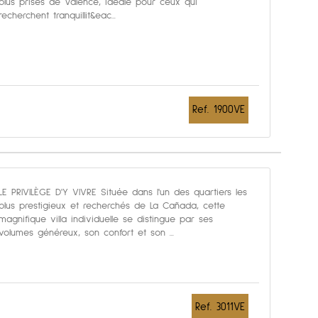
plus prisés de Valence, idéale pour ceux qui
recherchent tranquillit&eac...
Ref. 1900VE
LE PRIVILÈGE D'Y VIVRE Située dans l'un des quartiers les
plus prestigieux et recherchés de La Cañada, cette
magnifique villa individuelle se distingue par ses
volumes généreux, son confort et son ...
Ref. 3011VE