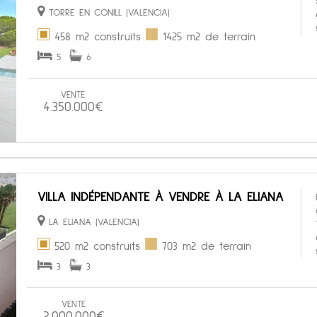
TORRE EN CONILL (VALENCIA)
458 m2 construits
1425 m2 de terrain
5
6
VENTE
4.350.000€
VILLA INDÉPENDANTE À VENDRE À LA ELIANA
LA ELIANA (VALENCIA)
520 m2 construits
703 m2 de terrain
3
3
VENTE
2.000.000€