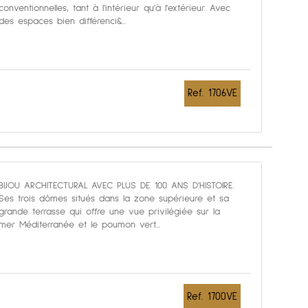
conventionnelles, tant à l'intérieur qu'à l'extérieur. Avec
des espaces bien différenci&...
Ref. 1706VE
BIJOU ARCHITECTURAL AVEC PLUS DE 100 ANS D'HISTOIRE.
Ses trois dômes situés dans la zone supérieure et sa
grande terrasse qui offre une vue privilégiée sur la
mer Méditerranée et le poumon vert...
Ref. 1700VE