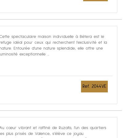
Cette spectaculaire maison individuelle à Bétera est le
refuge idéal pour ceux qui recherchent l'exclusivité et la
nature. Entourée d'une nature splendide, elle offre une
luminosité exceptionnelle ...
Ref. 2044VE
Au cœur vibrant et raffiné de Ruzafa, l’un des quartiers
les plus prisés de Valence, s’élève ce joyau