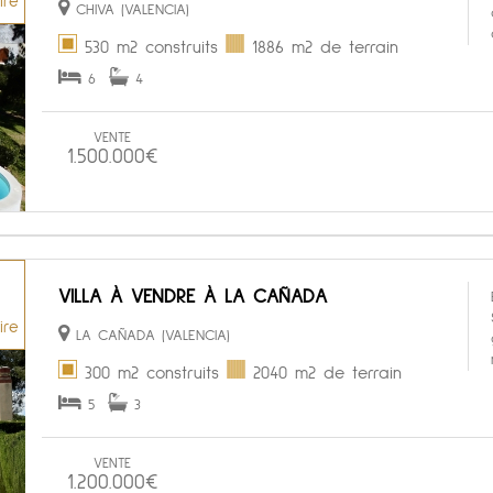
ire
CHIVA (VALENCIA)
530 m2 construits
1886 m2 de terrain
6
4
VENTE
1.500.000€
VILLA À VENDRE À LA CAÑADA
ire
LA CAÑADA (VALENCIA)
300 m2 construits
2040 m2 de terrain
5
3
VENTE
1.200.000€