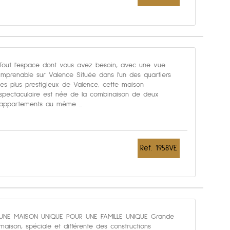
Tout l'espace dont vous avez besoin, avec une vue
imprenable sur Valence Située dans l'un des quartiers
les plus prestigieux de Valence, cette maison
spectaculaire est née de la combinaison de deux
appartements au même ...
Ref. 1958VE
UNE MAISON UNIQUE POUR UNE FAMILLE UNIQUE Grande
maison, spéciale et différente des constructions