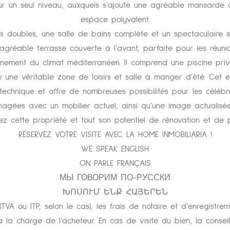
sur un seul niveau, auxquels s’ajoute une agréable mansarde
espace polyvalent.
res doubles, une salle de bains complète et un spectaculaire
gréable terrasse couverte à l’avant, parfaite pour les réuni
inement du climat méditerranéen. Il comprend une piscine pri
e véritable zone de loisirs et salle à manger d’été. Cet e
 technique et offre de nombreuses possibilités pour les célébra
nagées avec un mobilier actuel, ainsi qu’une image actualisé
z cette propriété et tout son potentiel de rénovation et de p
RÉSERVEZ VOTRE VISITE AVEC LA HOME INMOBILIARIA !
WE SPEAK ENGLISH
ON PARLE FRANÇAIS
МЫ ГОВОРИМ ПО-РУССКИ
ԽՈՍՈՒՄ ԵՆՔ ՀԱՅԵՐԵՆ
TVA ou ITP, selon le cas), les frais de notaire et d’enregistre
à la charge de l’acheteur. En cas de visite du bien, la conseil