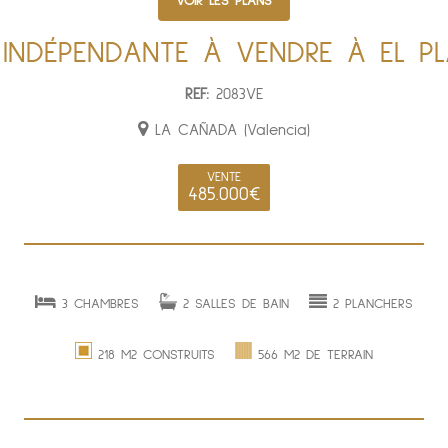
VOIR LES PLANS
 INDÉPENDANTE À VENDRE À EL P
REF:
2083VE
LA CAÑADA (Valencia)
VENTE
485.000€
3 CHAMBRES
2 SALLES DE BAIN
2 PLANCHERS
218 M2 CONSTRUITS
566 M2 DE TERRAIN