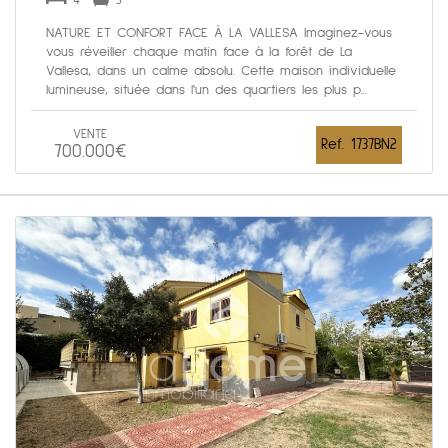
4
3
NATURE ET CONFORT FACE À LA VALLESA Imaginez-vous
vous réveiller chaque matin face à la forêt de La
Vallesa, dans un calme absolu. Cette maison individuelle
lumineuse, située dans l'un des quartiers les plus p...
VENTE
Ref. 1737BN2
700.000€