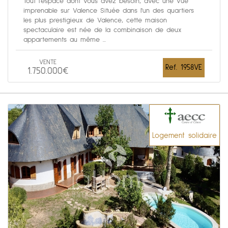
Tout l'espace dont vous avez besoin, avec une vue
imprenable sur Valence Située dans l'un des quartiers
les plus prestigieux de Valence, cette maison
spectaculaire est née de la combinaison de deux
appartements au même ...
VENTE
Ref. 1958VE
1.750.000€
Logement solidaire