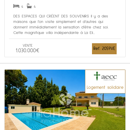
4
4
DES ESPACES QUI CRÉENT DES SOUVENIRS Il y a des
maisons que l’on visite simplement et d’autres qui
donnent immédiatement la sensation d’être chez soi.
Cette magnifique villa indépendante à La Eli...
VENTE
Ref. 2059VE
1.030.000€
Logement solidaire