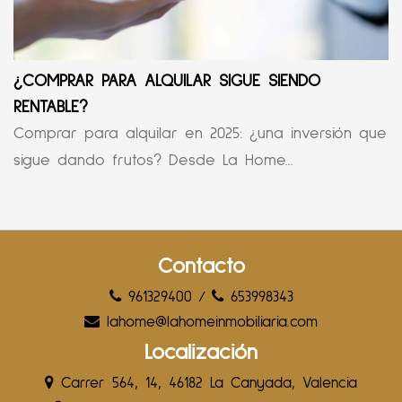
¿COMPRAR PARA ALQUILAR SIGUE SIENDO
RENTABLE?
Comprar para alquilar en 2025: ¿una inversión que
sigue dando frutos? Desde La Home...
Contacto
961329400
/
653998343
lahome@lahomeinmobiliaria.com
Localización
Carrer 564, 14, 46182 La Canyada, Valencia