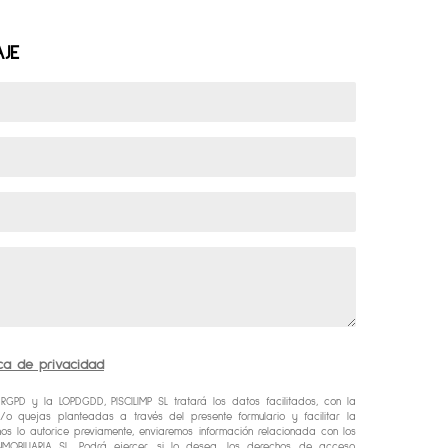
JE
tica de privacidad
GPD y la LOPDGDD, PISCILIMP SL tratará los datos facilitados, con la
/o quejas planteadas a través del presente formulario y facilitar la
nos lo autorice previamente, enviaremos información relacionada con los
MOBILIARIA SL. Podrá ejercer, si lo desea, los derechos de acceso,