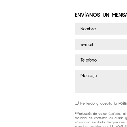
ENVÍANOS UN MENSA
He leído y acepto la
Polí
**Protección de datos:
Conforme al R
finalidad de contestar las dudas y
información solicitada. Siempre que 
servicios ofrecidos por LA HOME IN