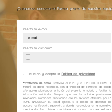
¡Queremos conocerte! Forma parte de nuestro equip
Inserta tu e-mail
Inserta tu currículum
He leído y acepto la
Política de privacidad
**Protección de datos:
Conforme al RGPD y la LOPDGDD, PISCILIMP SL
tratará los datos facilitados, con la finalidad de contestar las dudas
y/o quejas planteadas a través del presente formulario y facilitar la
información solicitada. Siempre que nos lo autorice previamente,
enviaremos información relacionada con los servicios ofrecidos por LA
HOME INMOBILIARIA SL. Podrá ejercer, si lo desea, los derechos de
acceso, rectificación, supresión, y demás reconocidos en la normativa
mencionada. Para obtener más información acerca de cómo estamos