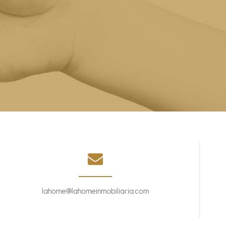
lahome@lahomeinmobiliaria.com