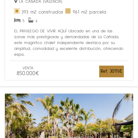
LA CAÑADA (VALENCIA)
393 m2 construidos
961 m2 parcela
5
4
EL PRIVILEGIO DE VIVIR AQUÍ Ubicado en una de las
zonas más prestigiosas y demandadas de La Cañada,
este magnífico chalet independiente destaca por su
amplitud, comodidad y excelente distribución, ofreciendo
espa...
VENTA
Ref. 3011VE
850.000€