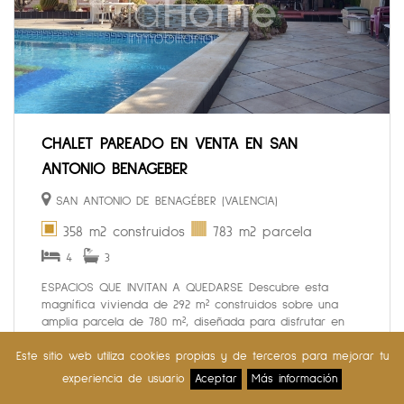
CHALET PAREADO EN VENTA EN SAN
ANTONIO BENAGEBER
SAN ANTONIO DE BENAGÉBER (VALENCIA)
358 m2 construidos
783 m2 parcela
4
3
ESPACIOS QUE INVITAN A QUEDARSE Descubre esta
magnífica vivienda de 292 m² construidos sobre una
amplia parcela de 780 m², diseñada para disfrutar en
familia de cada espacio con comodidad, privacidad y
tranquilidad. Al a...
Este sitio web utiliza cookies propias y de terceros para mejorar tu
SOLICITA MÁS INFORMACIÓN
experiencia de usuario
Aceptar
Más información
VENTA