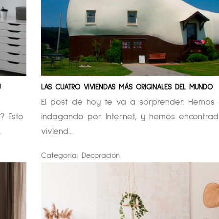
U
LAS CUATRO VIVIENDAS MÁS ORIGINALES DEL MUNDO
El post de hoy te va a sorprender. Hemos
? Esto
indagando por Internet, y hemos encontra
.
viviend...
Categoría:
Decoración