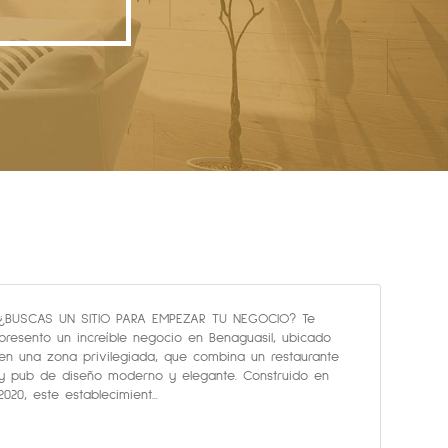
¿BUSCAS UN SITIO PARA EMPEZAR TU NEGOCIO? Te
presento un increíble negocio en Benaguasil, ubicado
en una zona privilegiada, que combina un restaurante
y pub de diseño moderno y elegante. Construido en
2020, este establecimient...