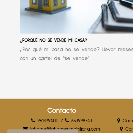
¿PORQUÉ NO SE VENDE MI CASA?
¿Por qué mi casa no se vende? Llevar mese
con un cartel de “se vende” ...
Contacto
961329400
/
653998343
Carre
lahome@lahomeinmobiliaria.com
Carr