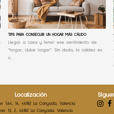
TIPS PARA CONSEGUIR UN HOGAR MÁS CÁLIDO
s
Llegar a casa y tener ese sentimiento de
“hogar, dulce hogar”. Sin duda, la calidez es
u...
Localización
Sígue
r 564, 14, 46182 La Canyada, Valencia
er 13, 2, 46182 La Canyada, Valencia