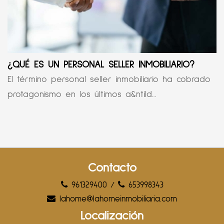
¿QUÉ ES UN PERSONAL SELLER INMOBILIARIO?
El término personal seller inmobiliario ha cobrado
protagonismo en los últimos a&ntild...
Contacto
961329400
/
653998343
lahome@lahomeinmobiliaria.com
Localización