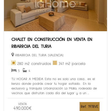
CHALET EN CONSTRUCCIÓN EN VENTA EN
RIBARROJA DEL TURIA
RIBARROJA DEL TURIA (VALENCIA)
280 m2 construidos
341 m2 parcela
5
4
TU HOGAR A MEDIDA Esta no es solo una casa… es el
lienzo donde podrás crear tu hogar soñado. En la
exclusiva y tranquila Urbanización La Malla, rodeada de
vecinos que disfrutan cada día del lugar y a un ...
VENTA
Ref. 1978VE
490.000€