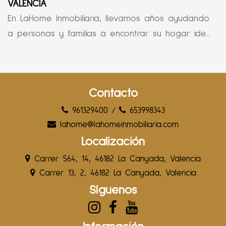
VALENCIA
En LaHome Inmobiliaria, llevamos años ayudando
a personas y familias a encontrar su hogar ide...
Contacto
961329400
/
653998343
lahome@lahomeinmobiliaria.com
Localización
Carrer 564, 14, 46182 La Canyada, Valencia
Carrer 13, 2, 46182 La Canyada, Valencia
Síguenos