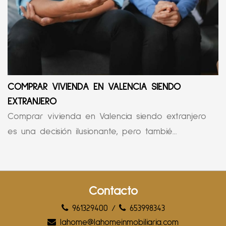
COMPRAR VIVIENDA EN VALENCIA SIENDO
EXTRANJERO
Comprar vivienda en Valencia siendo extranjero
es una decisión ilusionante, pero tambié...
Contacto
961329400
/
653998343
lahome@lahomeinmobiliaria.com