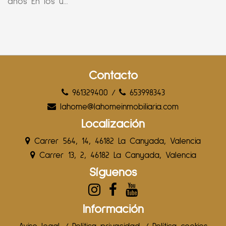
años En los ú...
Contacto
961329400
/
653998343
lahome@lahomeinmobiliaria.com
Localización
Carrer 564, 14, 46182 La Canyada, Valencia
Carrer 13, 2, 46182 La Canyada, Valencia
Síguenos
Información