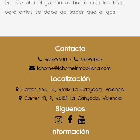
Dar de alta el gas nunca había sido tan fácil,
pero antes se debe de saber que el gas ...
Contacto
961329400
/
653998343
lahome@lahomeinmobiliaria.com
Localización
Carrer 564, 14, 46182 La Canyada, Valencia
Carrer 13, 2, 46182 La Canyada, Valencia
Síguenos
Información