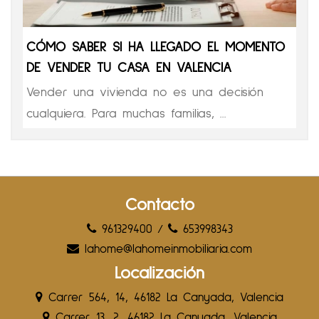
CÓMO SABER SI HA LLEGADO EL MOMENTO
DE VENDER TU CASA EN VALENCIA
Vender una vivienda no es una decisión
cualquiera. Para muchas familias, ...
Contacto
961329400
/
653998343
lahome@lahomeinmobiliaria.com
Localización
Carrer 564, 14, 46182 La Canyada, Valencia
Carrer 13, 2, 46182 La Canyada, Valencia