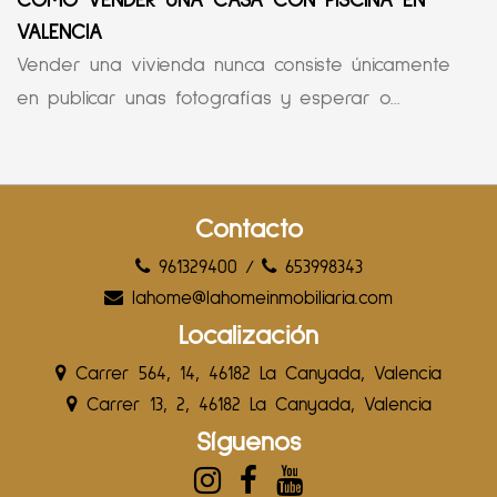
CÓMO VENDER UNA CASA CON PISCINA EN
VALENCIA
Vender una vivienda nunca consiste únicamente
en publicar unas fotografías y esperar o...
Contacto
961329400
/
653998343
lahome@lahomeinmobiliaria.com
Localización
Carrer 564, 14, 46182 La Canyada, Valencia
Carrer 13, 2, 46182 La Canyada, Valencia
Síguenos