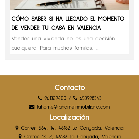
CÓMO SABER SI HA LLEGADO EL MOMENTO
DE VENDER TU CASA EN VALENCIA
Vender una vivienda no es una decisión
cualquiera. Para muchas familias, ...
Contacto
961329400
/
653998343
lahome@lahomeinmobiliaria.com
Localización
Carrer 564, 14, 46182 La Canyada, Valencia
Carrer 13, 2, 46182 La Canyada, Valencia