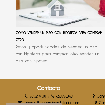
CÓMO VENDER UN PISO CON HIPOTECA PARA COMPRAR
OTRO
Retos y oportunidades de vender un piso
con hipoteca para comprar otro Vender un
piso con hipotec...
Contacto
961329400
/
653998343
Carre
lahome@lahomeinmobiliaria.com
Carr