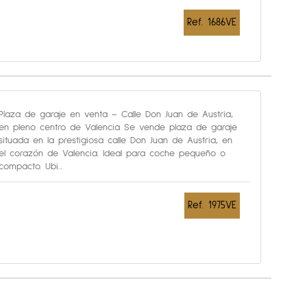
Ref. 1686VE
Plaza de garaje en venta – Calle Don Juan de Austria,
en pleno centro de Valencia Se vende plaza de garaje
situada en la prestigiosa calle Don Juan de Austria, en
el corazón de Valencia. Ideal para coche pequeño o
compacto. Ubi...
Ref. 1975VE