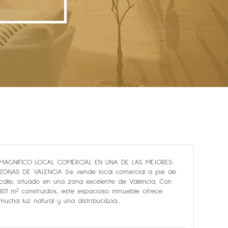
MAGNIFICO LOCAL COMERCIAL EN UNA DE LAS MEJORES
ZONAS DE VALENCIA Se vende local comercial a pie de
calle, situado en una zona excelente de Valencia. Con
301 m² construidos, este espacioso inmueble ofrece
mucha luz natural y una distribuci&oa...