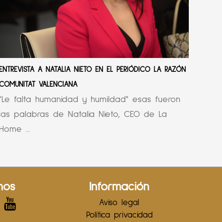
ENTREVISTA A NATALIA NIETO EN EL PERIÓDICO LA RAZÓN
COMUNITAT VALENCIANA
"Le falta humanidad y humildad" esas fueron
las palabras de Natalia Nieto, CEO de La
Home ...
nos
Información
Aviso legal
Política privacidad