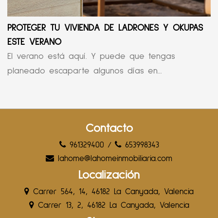
PROTEGER TU VIVIENDA DE LADRONES Y OKUPAS
ESTE VERANO
El verano está aquí. Y puede que tengas
planeado escaparte algunos días en...
Contacto
961329400
/
653998343
lahome@lahomeinmobiliaria.com
Localización
Carrer 564, 14, 46182 La Canyada, Valencia
Carrer 13, 2, 46182 La Canyada, Valencia