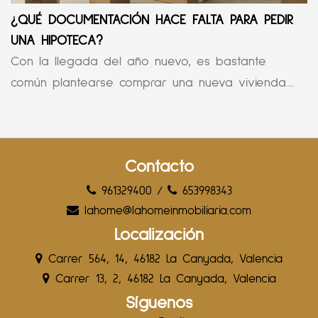
¿QUÉ DOCUMENTACIÓN HACE FALTA PARA PEDIR
UNA HIPOTECA?
Con la llegada del año nuevo, es bastante
común plantearse comprar una nueva vivienda....
Contacto
961329400
/
653998343
lahome@lahomeinmobiliaria.com
Localización
Carrer 564, 14, 46182 La Canyada, Valencia
Carrer 13, 2, 46182 La Canyada, Valencia
Síguenos