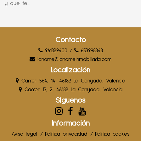
y que te...
Contacto
961329400
/
653998343
lahome@lahomeinmobiliaria.com
Localización
Carrer 564, 14, 46182 La Canyada, Valencia
Carrer 13, 2, 46182 La Canyada, Valencia
Síguenos
Información
Aviso legal
/
Política privacidad
/
Política cookies