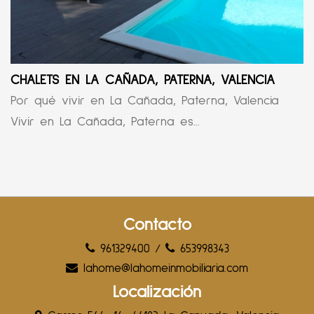
CHALETS EN LA CAÑADA, PATERNA, VALENCIA
Por qué vivir en La Cañada, Paterna, Valencia
Vivir en La Cañada, Paterna es...
Contacto
961329400
/
653998343
lahome@lahomeinmobiliaria.com
Localización