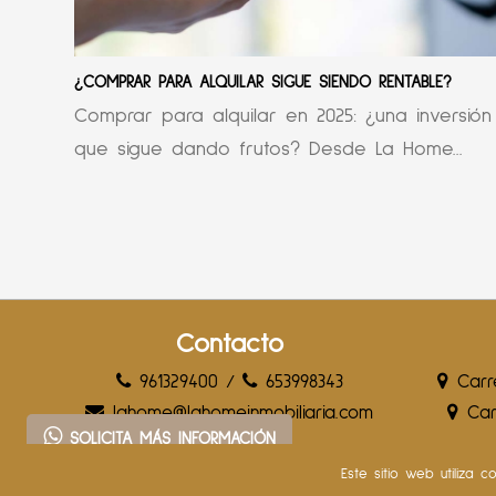
¿COMPRAR PARA ALQUILAR SIGUE SIENDO RENTABLE?
Comprar para alquilar en 2025: ¿una inversión
que sigue dando frutos? Desde La Home...
Contacto
961329400
/
653998343
Carre
lahome@lahomeinmobiliaria.com
Carr
SOLICITA MÁS INFORMACIÓN
Este sitio web utiliza