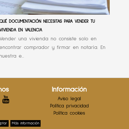
QUÉ DOCUMENTACIÓN NECESITAS PARA VENDER TU
VIVIENDA EN VALENCIA
Vender una vivienda no consiste solo en
encontrar comprador y firmar en notaría. En
nuestra e...
nos
Información
Aviso legal
Política privacidad
Política cookies
ptar
Más información
b