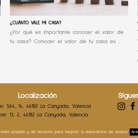
¿CUÁNTO VALE MI CASA?
¿Por qué es importante conocer el valor de
tu casa? Conocer el valor de tu casa es ...
Localización
Sígue
r 564, 14, 46182 La Canyada, Valencia
er 13, 2, 46182 La Canyada, Valencia
 cookies propias y de terceros para mejorar tu experiencia de usuario
Ace
© 2026 LA HOME INMOBILIARIA | Desarrollado por:
Proyectos Digitales We