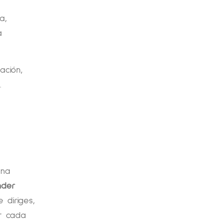
a,
a
ación,
.
ena
nder
 diriges,
ar cada