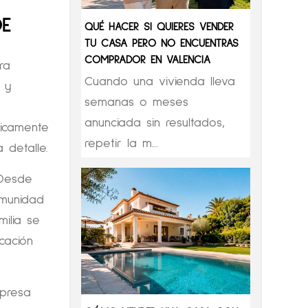
DE
QUÉ HACER SI QUIERES VENDER
TU CASA PERO NO ENCUENTRAS
COMPRADOR EN VALENCIA
ra
Cuando una vivienda lleva
 y
semanas o meses
anunciada sin resultados,
icamente
repetir la m...
 detalle.
 Desde
omunidad
ilia se
cación
mpresa