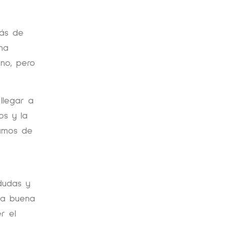
rás de
na
ano, pero
 llegar a
os y la
lamos de
dudas y
na buena
r el