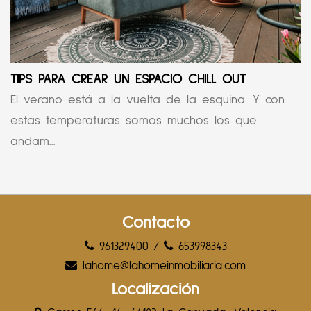
TIPS PARA CREAR UN ESPACIO CHILL OUT
El verano está a la vuelta de la esquina. Y con
estas temperaturas somos muchos los que
andam...
Contacto
961329400
/
653998343
lahome@lahomeinmobiliaria.com
Localización