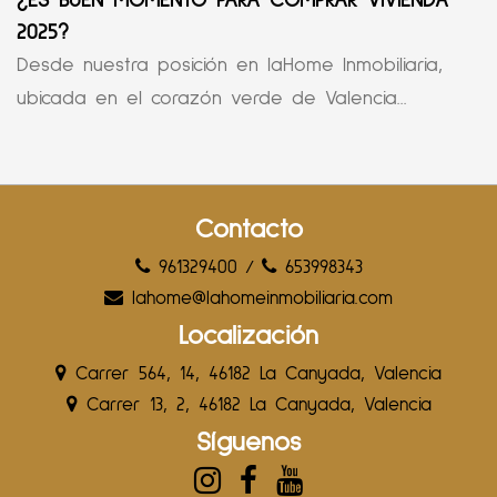
¿ES BUEN MOMENTO PARA COMPRAR VIVIENDA
2025?
Desde nuestra posición en laHome Inmobiliaria,
ubicada en el corazón verde de Valencia...
Contacto
961329400
/
653998343
lahome@lahomeinmobiliaria.com
Localización
Carrer 564, 14, 46182 La Canyada, Valencia
Carrer 13, 2, 46182 La Canyada, Valencia
Síguenos