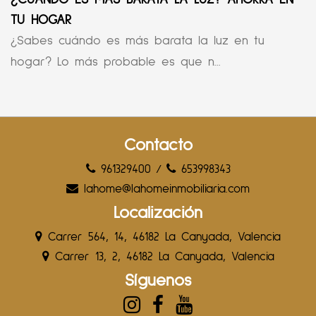
TU HOGAR
¿Sabes cuándo es más barata la luz en tu
hogar? Lo más probable es que n...
Contacto
961329400
/
653998343
lahome@lahomeinmobiliaria.com
Localización
Carrer 564, 14, 46182 La Canyada, Valencia
Carrer 13, 2, 46182 La Canyada, Valencia
Síguenos