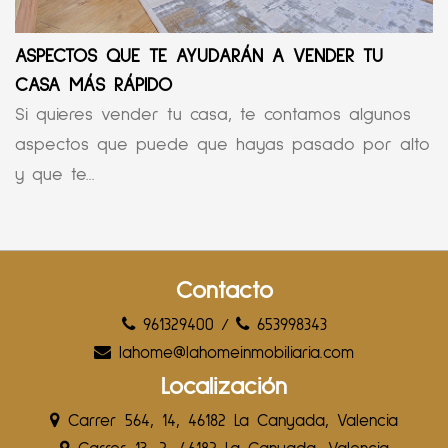
ASPECTOS QUE TE AYUDARÁN A VENDER TU
CASA MÁS RÁPIDO
Si quieres vender tu casa, te contamos algunos
aspectos que puede que hayas pasado por alto
y que te...
Contacto
961329400
/
653998343
lahome@lahomeinmobiliaria.com
Localización
Carrer 564, 14, 46182 La Canyada, Valencia