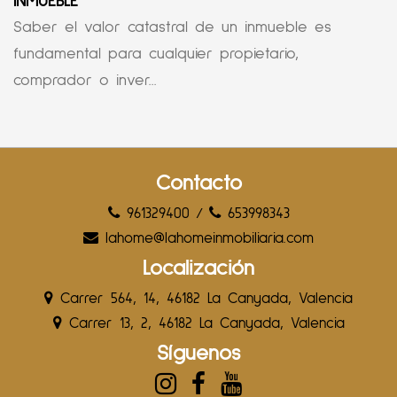
INMUEBLE
Saber el valor catastral de un inmueble es
fundamental para cualquier propietario,
comprador o inver...
Contacto
961329400
/
653998343
lahome@lahomeinmobiliaria.com
Localización
Carrer 564, 14, 46182 La Canyada, Valencia
Carrer 13, 2, 46182 La Canyada, Valencia
Síguenos