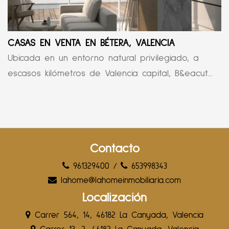
CASAS EN VENTA EN BÉTERA, VALENCIA
Ubicada en un entorno natural privilegiado, a
escasos kilómetros de Valencia capital, B&eacut...
Contacto
961329400
/
653998343
lahome@lahomeinmobiliaria.com
Localización
Carrer 564, 14, 46182 La Canyada, Valencia