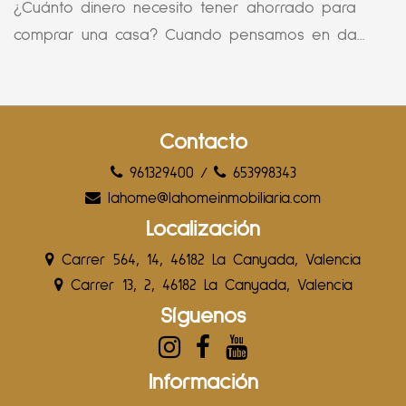
¿Cuánto dinero necesito tener ahorrado para
comprar una casa? Cuando pensamos en da...
Contacto
961329400
/
653998343
lahome@lahomeinmobiliaria.com
Localización
Carrer 564, 14, 46182 La Canyada, Valencia
Carrer 13, 2, 46182 La Canyada, Valencia
Síguenos
Información