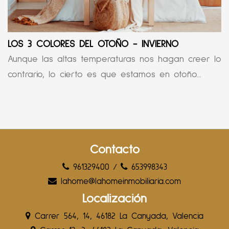
LOS 3 COLORES DEL OTOÑO - INVIERNO
Aunque las altas temperaturas nos hagan creer lo
contrario, lo cierto es que estamos en otoño...
Contacto
961329400
/
653998343
lahome@lahomeinmobiliaria.com
Localización
Carrer 564, 14, 46182 La Canyada, Valencia