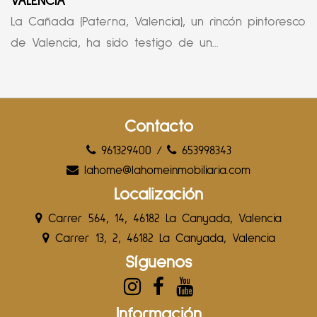
VALENCIA
La Cañada (Paterna, Valencia), un rincón pintoresco
de Valencia, ha sido testigo de un...
Contacto
961329400
/
653998343
lahome@lahomeinmobiliaria.com
Localización
Carrer 564, 14, 46182 La Canyada, Valencia
Carrer 13, 2, 46182 La Canyada, Valencia
Síguenos
Información