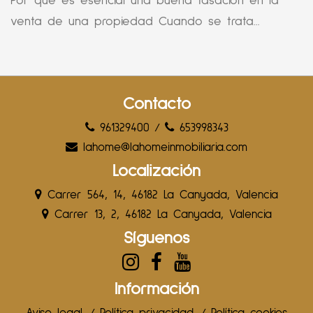
Por qué es esencial una buena tasación en la
venta de una propiedad Cuando se trata...
Contacto
961329400
/
653998343
lahome@lahomeinmobiliaria.com
Localización
Carrer 564, 14, 46182 La Canyada, Valencia
Carrer 13, 2, 46182 La Canyada, Valencia
Síguenos
Información