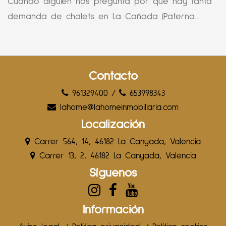
Cuando alguien nos pregunta por qué hay tanta
demanda de chalets en La Cañada (Paterna...
Contacto
961329400
/
653998343
lahome@lahomeinmobiliaria.com
Localización
Carrer 564, 14, 46182 La Canyada, Valencia
Carrer 13, 2, 46182 La Canyada, Valencia
Síguenos
Información