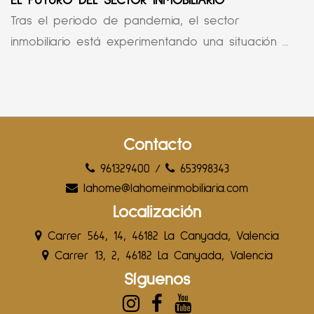
EL FUTURO DEL SECTOR INMOBILIARIO
Tras el periodo de pandemia, el sector
inmobiliario está experimentando una situación ...
Contacto
961329400
/
653998343
lahome@lahomeinmobiliaria.com
Localización
Carrer 564, 14, 46182 La Canyada, Valencia
Carrer 13, 2, 46182 La Canyada, Valencia
Síguenos