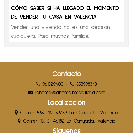
CÓMO SABER SI HA LLEGADO EL MOMENTO
DE VENDER TU CASA EN VALENCIA
Vender una vivienda no es una decisión
cualquiera. Para muchas familias, ...
Contacto
961329400
/
653998343
lahome@lahomeinmobiliaria.com
Localización
Carrer 564, 14, 46182 La Canyada, Valencia
Carrer 13, 2, 46182 La Canyada, Valencia
Síguenos