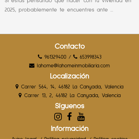
Si estás pensando qué hacer con tu vivienda en
2025, probablemente te encuentres ante ...
Contacto
961329400
/
653998343
lahome@lahomeinmobiliaria.com
Localización
Carrer 564, 14, 46182 La Canyada, Valencia
Carrer 13, 2, 46182 La Canyada, Valencia
Síguenos
Información