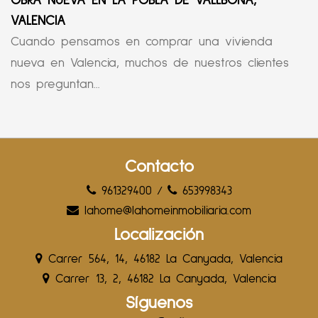
OBRA NUEVA EN LA POBLA DE VALLBONA,
VALENCIA
Cuando pensamos en comprar una vivienda
nueva en Valencia, muchos de nuestros clientes
nos preguntan...
Contacto
961329400
/
653998343
lahome@lahomeinmobiliaria.com
Localización
Carrer 564, 14, 46182 La Canyada, Valencia
Carrer 13, 2, 46182 La Canyada, Valencia
Síguenos