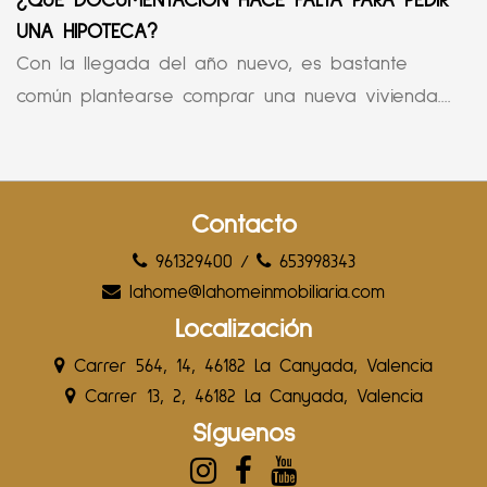
¿QUÉ DOCUMENTACIÓN HACE FALTA PARA PEDIR
UNA HIPOTECA?
Con la llegada del año nuevo, es bastante
común plantearse comprar una nueva vivienda....
Contacto
961329400
/
653998343
lahome@lahomeinmobiliaria.com
Localización
Carrer 564, 14, 46182 La Canyada, Valencia
Carrer 13, 2, 46182 La Canyada, Valencia
Síguenos