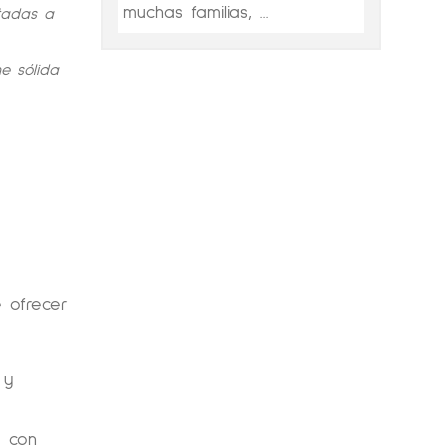
muchas familias, ...
tadas a
e sólida
 ofrecer
 y
a con