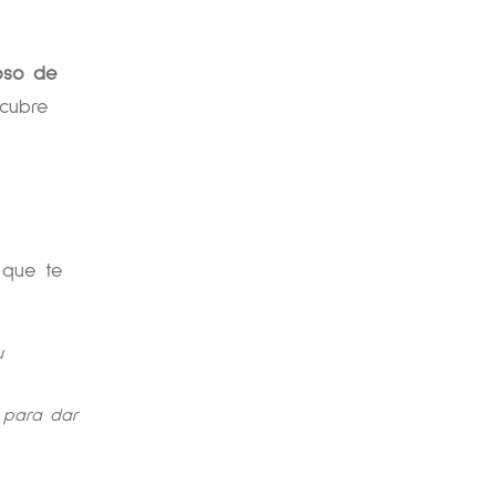
oso de
cubre
 que te
u
s para dar