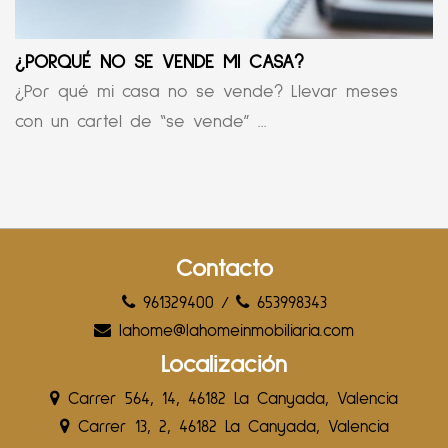
¿PORQUÉ NO SE VENDE MI CASA?
¿Por qué mi casa no se vende? Llevar meses
con un cartel de “se vende” ...
Contacto
961329400
/
653998343
lahome@lahomeinmobiliaria.com
Localización
Carrer 564, 14, 46182 La Canyada, Valencia
Carrer 13, 2, 46182 La Canyada, Valencia