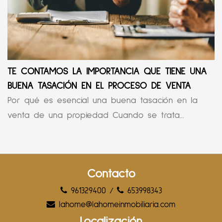
TE CONTAMOS LA IMPORTANCIA QUE TIENE UNA
BUENA TASACIÓN EN EL PROCESO DE VENTA
Por qué es esencial una buena tasación en la
venta de una propiedad Cuando se trata...
Contacto
961329400
/
653998343
lahome@lahomeinmobiliaria.com
Localización