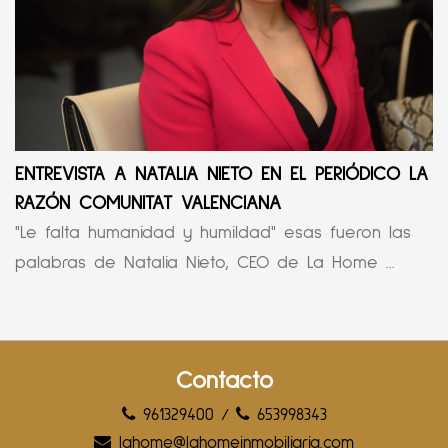
ENTREVISTA A NATALIA NIETO EN EL PERIÓDICO LA
RAZÓN COMUNITAT VALENCIANA
"Le falta humanidad y humildad" esas fueron las
palabras de Natalia Nieto, CEO de La Home ...
Contacto
961329400
/
653998343
lahome@lahomeinmobiliaria.com